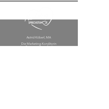
Astrid Köberl, MA
Die Marketing-Konditorin
hat Rezepte, die aufgehen:
bei Torten und im Marketing!
Florianigasse 73/9
1080 Wien
Impressum
AGB
DSGVO
Presse
KONTAKT