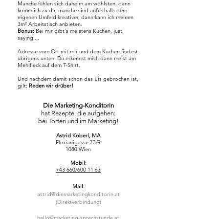
Manche fühlen sich daheim am wohlsten, dann
komm ich zu dir, manche sind außerhalb dem
eigenen Umfeld kreativer, dann kann ich meinen
3m² Arbeitstisch anbieten.
Bonus:
Bei mir gibt´s meistens Kuchen, just
saying ...
Adresse vom Ort mit mir und dem Kuchen findest
übrigens unten. Du erkennst mich dann meist am
Mehlfleck auf dem T-Shirt.
Und nachdem damit schon das Eis gebrochen ist,
gilt:
Reden wir drüber!
Die Marketing-Konditorin
hat Rezepte, die aufgehen:
bei Torten und im Marketing!
Astrid Köberl, MA
Florianigasse 73/9
1080 Wien
Mobil:
+43 660/600 11 63
Mail:
astrid@diemarketingkonditorin.at
(Direktverbindung)
hallo@marketing-sprechstunde.at